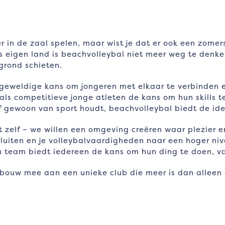
er in de zaal spelen, maar wist je dat er ook een zomers
ons eigen land is beachvolleybal niet meer weg te denk
grond schieten.
geweldige kans om jongeren met elkaar te verbinden en 
s competitieve jonge atleten de kans om hun skills te
of gewoon van sport houdt, beachvolleybal biedt de ide
rt zelf – we willen een omgeving creëren waar plezier 
uiten en je volleybalvaardigheden naar een hoger nivea
 team biedt iedereen de kans om hun ding te doen, van 
ouw mee aan een unieke club die meer is dan alleen 