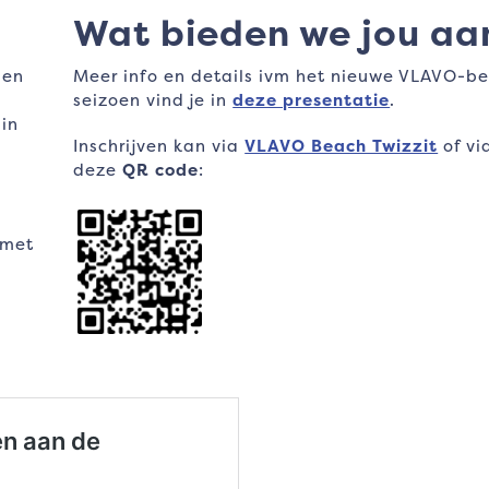
Wat bieden we jou aa
 en
Meer info en details ivm het nieuwe VLAVO-b
g
seizoen vind je in
deze presentatie
.
 in
Inschrijven kan via
VLAVO Beach Twizzit
of vi
deze
QR code
:
 met