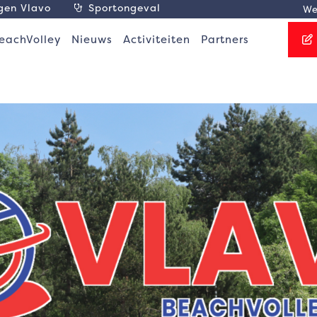
agen Vlavo
Sportongeval
We
eachVolley
Nieuws
Activiteiten
Partners