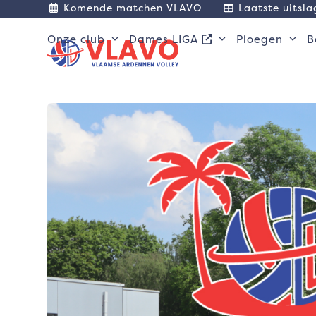
Skip
Komende matchen VLAVO
Laatste uitsl
to
content
Onze club
Dames LIGA
Ploegen
B