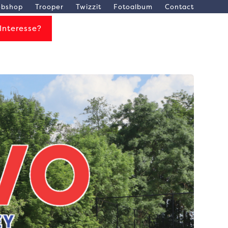
bshop
Trooper
Twizzit
Fotoalbum
Contact
Interesse?