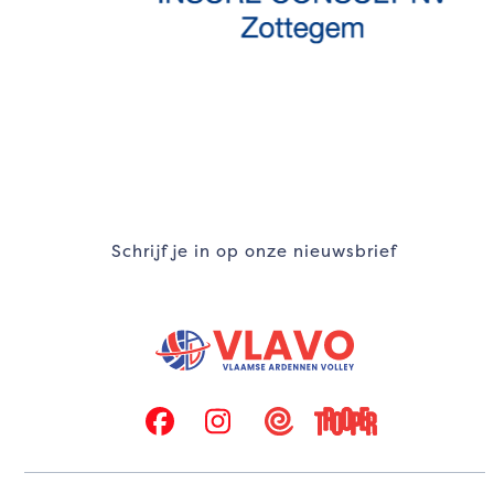
navigation
buttons
Schrijf je in op onze nieuwsbrief
Facebook
Instagram
Twizzit
Trooper