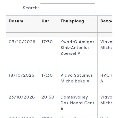
Search:
Datum
Uur
Thuisploeg
Bezoek
Datum
Uur
Thuisploeg
Bezoek
03/10/2026
17:30
KwadrO Amigos
Vlavo S
Sint-Antonius
Michelb
Zoersel A
18/10/2026
17:30
Vlavo Saturnus
HVC Hel
Michelbeke A
A
23/10/2026
20:30
Damesvolley
Vlavo S
Dok Noord Gent
Michelb
A