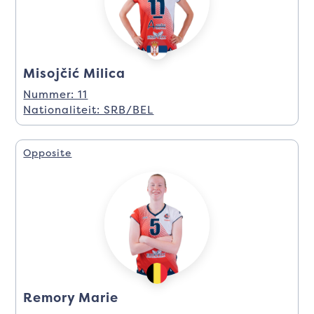
Misojčić Milica
Nummer: 11
Nationaliteit: SRB/BEL
Opposite
Remory Marie