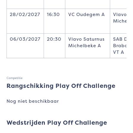
28/02/2027
16:30
VC Oudegem A
Vlavo S
Michelb
06/03/2027
20:30
Vlavo Saturnus
SAB Div
Michelbeke A
Brabo A
VT A
Competitie
Rangschikking Play Off Challenge
Nog niet beschikbaar
Wedstrijden Play Off Challenge