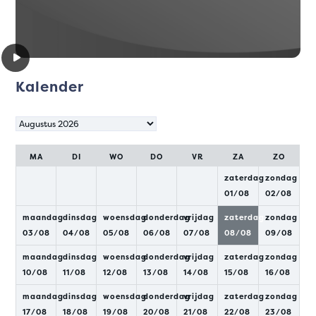
Kalender
Maand
selecteren
MA
DI
WO
DO
VR
ZA
ZO
zaterdag
zondag
01
/
08
02
/
08
maandag
dinsdag
woensdag
donderdag
vrijdag
zaterdag
zondag
03
/
08
04
/
08
05
/
08
06
/
08
07
/
08
08
/
08
09
/
08
maandag
dinsdag
woensdag
donderdag
vrijdag
zaterdag
zondag
10
/
08
11
/
08
12
/
08
13
/
08
14
/
08
15
/
08
16
/
08
maandag
dinsdag
woensdag
donderdag
vrijdag
zaterdag
zondag
17
/
08
18
/
08
19
/
08
20
/
08
21
/
08
22
/
08
23
/
08