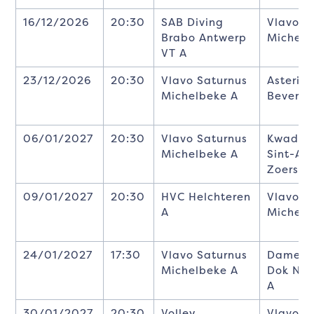
16/12/2026
20:30
SAB Diving
Vlavo S
Brabo Antwerp
Michelb
VT A
23/12/2026
20:30
Vlavo Saturnus
Asterix
Michelbeke A
Beveren
06/01/2027
20:30
Vlavo Saturnus
KwadrO
Michelbeke A
Sint-An
Zoersel
09/01/2027
20:30
HVC Helchteren
Vlavo S
A
Michelb
24/01/2027
17:30
Vlavo Saturnus
Damesvo
Michelbeke A
Dok Noo
A
30/01/2027
20:30
Volley
Vlavo S