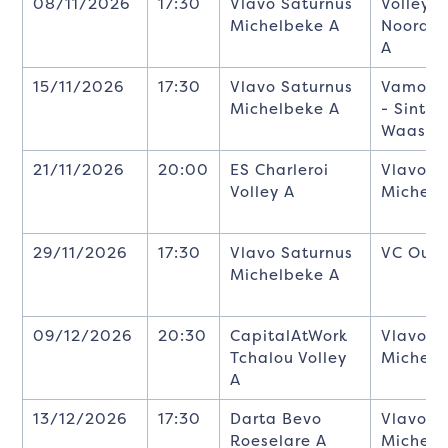
08/11/2026
17:30
Vlavo Saturnus
Volley
Michelbeke A
Noorde
A
15/11/2026
17:30
Vlavo Saturnus
Vamos 
Michelbeke A
- Sint-Gi
Waas A
21/11/2026
20:00
ES Charleroi
Vlavo S
Volley A
Michelb
29/11/2026
17:30
Vlavo Saturnus
VC Oud
Michelbeke A
09/12/2026
20:30
CapitalAtWork
Vlavo S
Tchalou Volley
Michelb
A
13/12/2026
17:30
Darta Bevo
Vlavo S
Roeselare A
Michelb