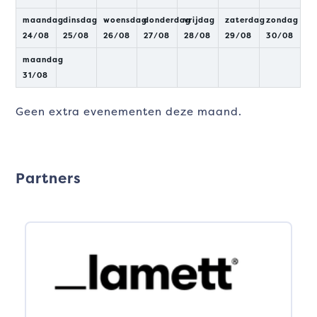
maandag
dinsdag
woensdag
donderdag
vrijdag
zaterdag
zondag
24
/
08
25
/
08
26
/
08
27
/
08
28
/
08
29
/
08
30
/
08
maandag
31
/
08
Geen extra evenementen deze maand.
Partners