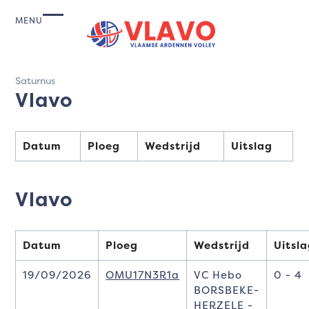
Skip
Komende matchen VLAVO
Laatste uitslagen Vlavo
to
MENU
Open
Close
Sportongeval
content
mobile
mobile
menu
menu
Saturnus
Vlavo
Datum
Ploeg
Wedstrijd
Uitslag
Vlavo
Datum
Ploeg
Wedstrijd
Uitsl
19/09/2026
OMU17N3R1a
VC Hebo
0 - 4
BORSBEKE-
HERZELE -