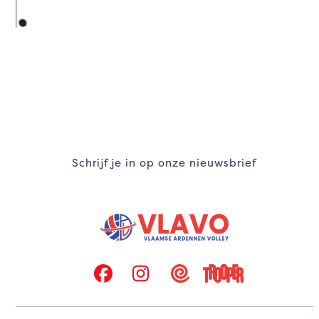
navigation
buttons
Schrijf je in op onze nieuwsbrief
Facebook
Instagram
Twizzit
Trooper