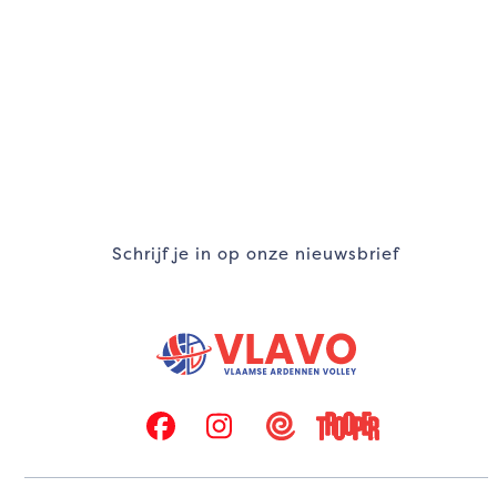
navigation
buttons
Schrijf je in op onze nieuwsbrief
Facebook
Instagram
Twizzit
Trooper