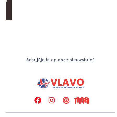
navigation
buttons
Schrijf je in op onze nieuwsbrief
Facebook
Instagram
Twizzit
Trooper