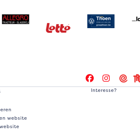
Facebook
Instagr
Twiz
s
Interesse?
deren
ren website
 website