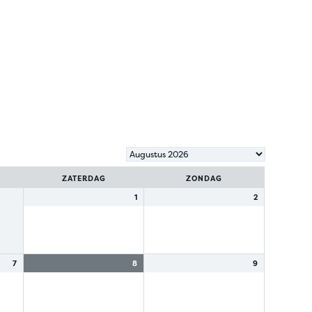
ZATERDAG
ZONDAG
1
2
7
8
9