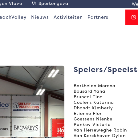
agen Vlavo
Sportongeval
We
eachVolley
Nieuws
Activiteiten
Partners
Spelers/Speelst
Barthelon Morena
Bousard Yana
Bruneel Tine
Coolens Katarina
Dhondt Kimberly
Etienne Flor
Goessens Nienke
Pankov Victoria
Van Herreweghe Robin
Van Kerckhoven Dylan