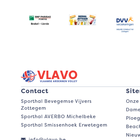
Use
the
left
and
right
arrow
keys
to
access
the
carousel
Contact
Sit
navigation
buttons
Sporthal Bevegemse Vijvers
Onze
Zottegem
Dame
Sporthal AVERBO Michelbeke
Ploe
Sporthal Smissenhoek Erwetegem
Beac
Nieu
info@vlavo.be