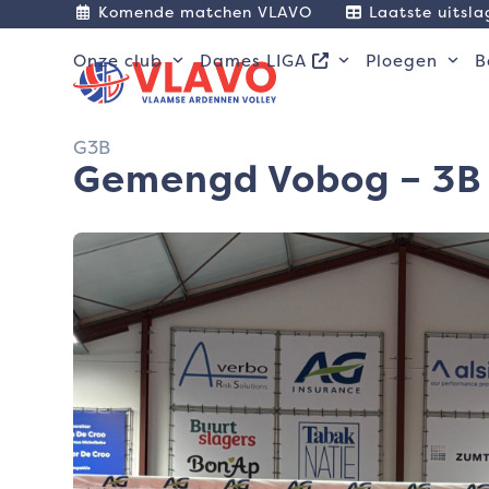
Skip
Komende matchen VLAVO
Laatste uitsl
to
content
Onze club
Dames LIGA
Ploegen
B
G3B
Gemengd Vobog – 3B