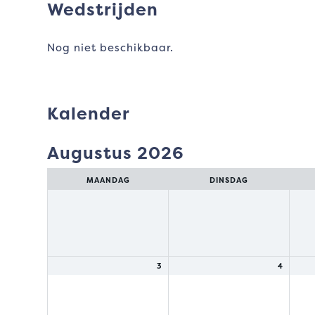
Wedstrijden
Nog niet beschikbaar.
Kalender
Augustus 2026
Maand
selecteren
MAANDAG
DINSDAG
3
4