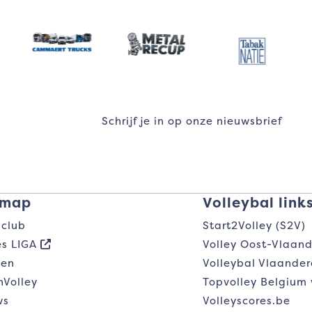
Schrijf je in op onze nieuwsbrief
emap
Volleybal link
 club
Start2Volley (S2V)
s LIGA
Volley Oost-Vlaan
gen
Volleybal Vlaande
hVolley
Topvolley Belgium
ws
Volleyscores.be